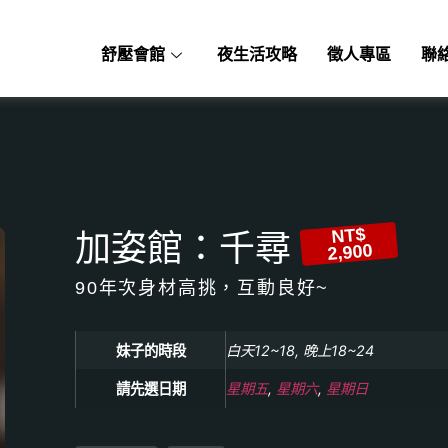
舒壓會館
夜生活攻略
徵人專區
聯
NT$
加姿館：千尋
2,900
90年次身材高挑，互動良好~
妹子的時段
白天12~18, 晚上18~24
請先選日期
星期五
,
星期六
,
星期日