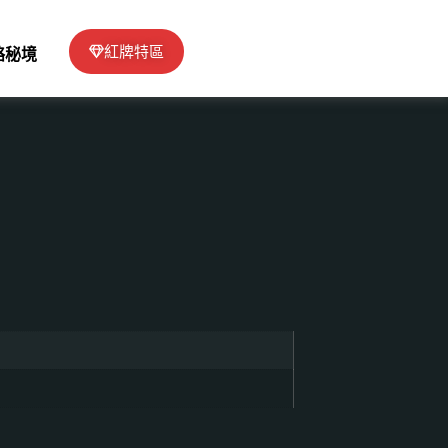
紅牌特區
絡秘境