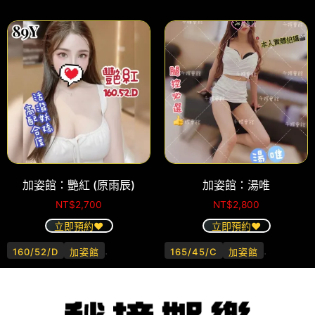
加姿館：艷紅 (原雨辰)
加姿館：湯唯
NT$
2,700
NT$
2,800
立即預約❤️
立即預約❤️
.
.
160/52/D
加姿館
165/45/C
加姿館