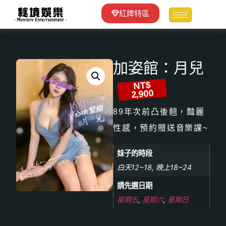
紅牌特區
加姿館：月兒
NT$
2,900
89年次前凸後翹，豔麗
性感，預約贈送音樂課~
妹子的時段
白天12~18, 晚上18~24
請先選日期
星期五
,
星期六
,
星期日