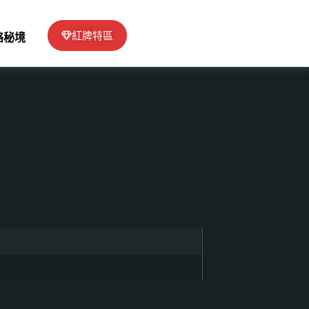
紅牌特區
絡秘境