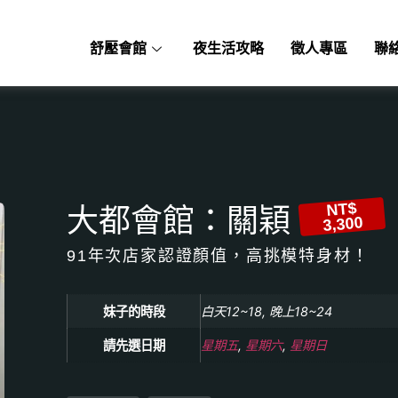
舒壓會館
夜生活攻略
徵人專區
聯
NT$
大都會館：關穎
3,300
91年次店家認證顏值，高挑模特身材！
妹子的時段
白天12~18, 晚上18~24
請先選日期
星期五
,
星期六
,
星期日