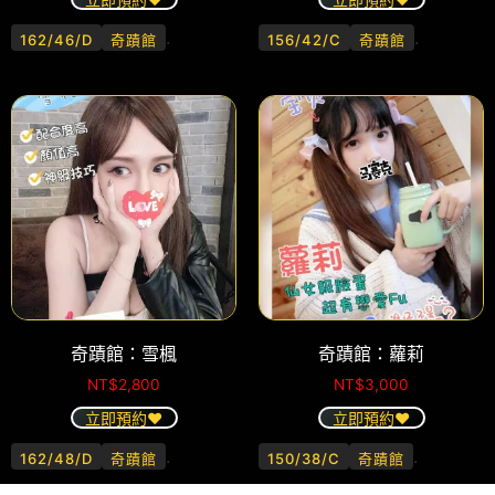
.
.
162/46/D
奇蹟館
156/42/C
奇蹟館
奇蹟館：雪楓
奇蹟館：蘿莉
NT$
2,800
NT$
3,000
立即預約❤️
立即預約❤️
.
.
162/48/D
奇蹟館
150/38/C
奇蹟館