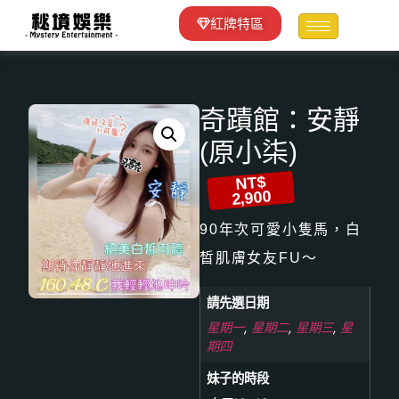
紅牌特區
奇蹟館：安靜
(原小柒)
NT$
2,900
90年次可愛小隻馬，白
晳肌膚女友FU～
請先選日期
星期一
,
星期二
,
星期三
,
星
期四
妹子的時段