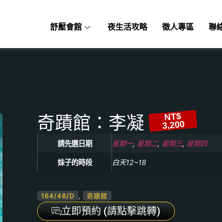
舒壓會館
夜生活攻略
徵人專區
聯
NT$
奇蹟館：李凝
3,200
請先選日期
星期一
,
星期二
,
星期三
,
星期四
妹子的時段
白天12~18
,
164/48/D
奇蹟館
立即預約 (請點擊跳轉)