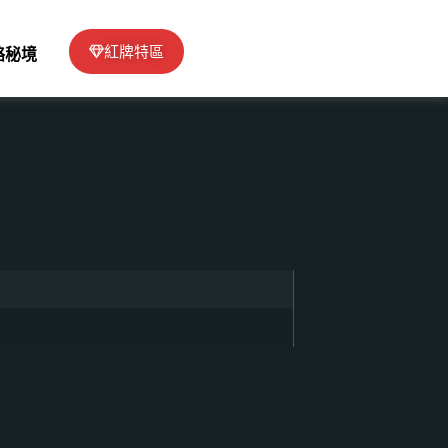
紅牌特區
絡秘境