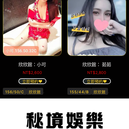
欣欣館：小可
欣欣館： 茹茹
NT$
2,600
NT$
2,800
立即預約❤️
立即預約❤️
.
.
156/50/C
欣欣館
155/44/B
欣欣館