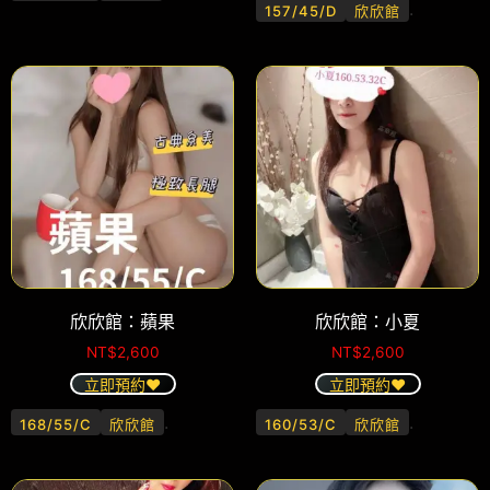
.
157/45/D
欣欣館
欣欣館：蘋果
欣欣館：小夏
NT$
2,600
NT$
2,600
立即預約❤️
立即預約❤️
.
.
168/55/C
欣欣館
160/53/C
欣欣館