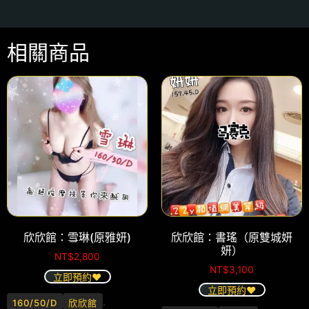
相關商品
欣欣館：雪琳(原雅妍)
欣欣館：書瑤（原雙城妍
妍）
NT$
2,800
NT$
3,100
立即預約❤️
立即預約❤️
.
160/50/D
欣欣館