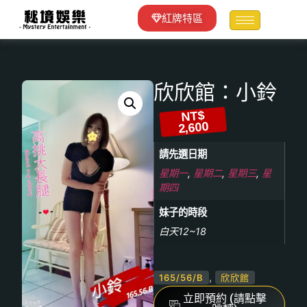
紅牌特區
欣欣館：小鈴
NT$
2,600
請先選日期
星期一
,
星期二
,
星期三
,
星
期四
妹子的時段
白天12~18
,
165/56/B
欣欣館
立即預約 (請點擊