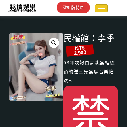
紅牌特區
民權館：李季
NT$
2,900
93年次嫩白高挑無經驗
預約送三光無魔音樂陪
洗～