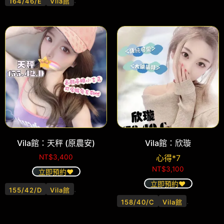
164/46/E
Vila館
Vila館：天秤 (原農安)
Vila館：欣璇
NT$
3,400
心得*7
NT$
3,100
立即預約❤️
立即預約❤️
.
155/42/D
Vila館
.
158/40/C
Vila館