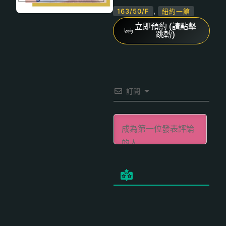
,
163/50/F
紐約一館
立即預約 (請點擊
跳轉)
訂閱