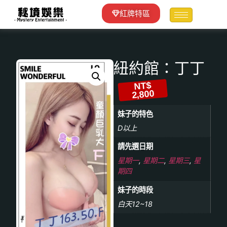
紅牌特區
紐約館：丁丁
NT$
2,800
妹子的特色
D以上
請先選日期
星期一
,
星期二
,
星期三
,
星
期四
妹子的時段
白天12~18