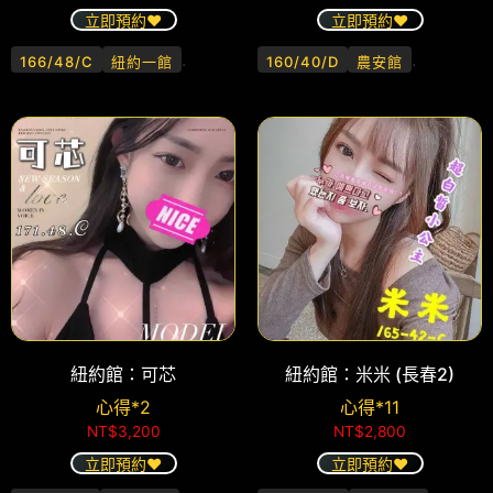
立即預約❤️
立即預約❤️
.
.
166/48/C
紐約一館
160/40/D
農安館
紐約館：可芯
紐約館：米米 (長春2)
心得*2
心得*11
NT$
3,200
NT$
2,800
立即預約❤️
立即預約❤️