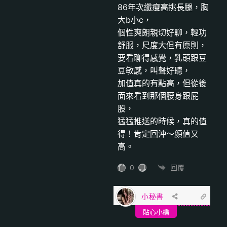
86年次纖瘦高挑長腿，胸
大b小c，
個性爽朗親切好聊，輕功
舒服，尺度大但有原則，
要看聊得感覺，乳頭跟豆
豆敏感，叫聲好聽，
加值真的有點高，但從後
面來看到那個腰身跟屁
股，
猛猛推送的時候，真的值
得！肯定回沖～顏值又
高。
0
回覆
小秘書
貼心小編