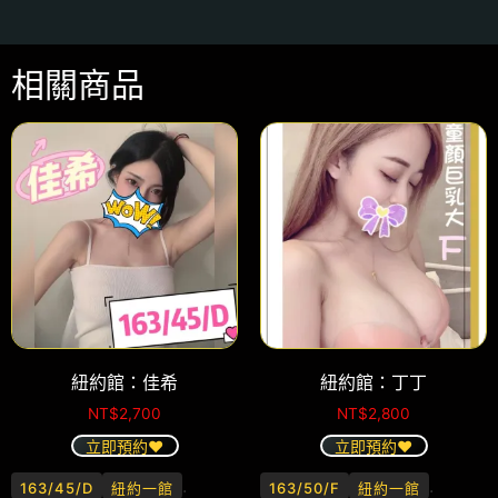
相關商品
紐約館：佳希
紐約館：丁丁
NT$
2,700
NT$
2,800
立即預約❤️
立即預約❤️
.
.
163/45/D
紐約一館
163/50/F
紐約一館