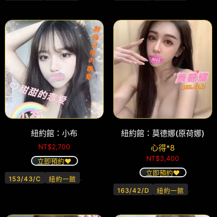
紐約館：小布
紐約館：莫德娜(原荷娜)
NT$
2,700
心得*8
NT$
3,400
立即預約❤️
立即預約❤️
.
153/43/C
紐約一館
.
163/42/D
紐約一館