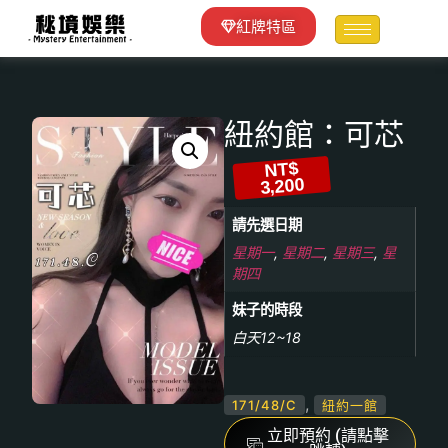
紅牌特區
紐約館：可芯
NT$
3,200
請先選日期
星期一
,
星期二
,
星期三
,
星
期四
妹子的時段
白天12~18
,
171/48/C
紐約一館
立即預約 (請點擊