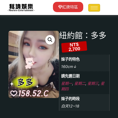
紅牌特區
紐約館：多多
NT$
2,700
妹子的特色
160cm↓
請先選日期
星期一
,
星期二
,
星期三
,
星
期四
妹子的時段
白天12~18