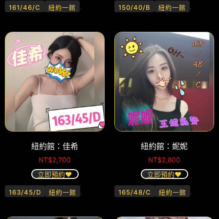
.
.
161/46/C
紐約一館
150/40/B
紐約一館
紐約館：佳希
紐約館：妮妮
NT$
2,700
NT$
2,800
立即預約❤️
立即預約❤️
.
.
163/45/D
紐約一館
165/48/C
紐約一館