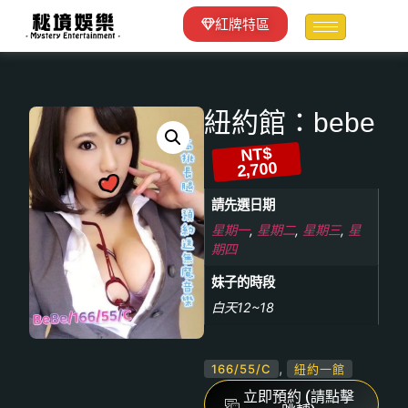
紅牌特區
紐約館：bebe
NT$
2,700
請先選日期
星期一
,
星期二
,
星期三
,
星
期四
妹子的時段
白天12~18
,
166/55/C
紐約一館
立即預約 (請點擊