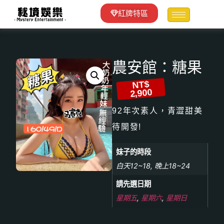
紅牌特區
農安館：糖果
NT$
2,900
92年次素人，青澀甜美
待開發!
妹子的時段
白天12~18, 晚上18~24
請先選日期
星期五
,
星期六
,
星期日