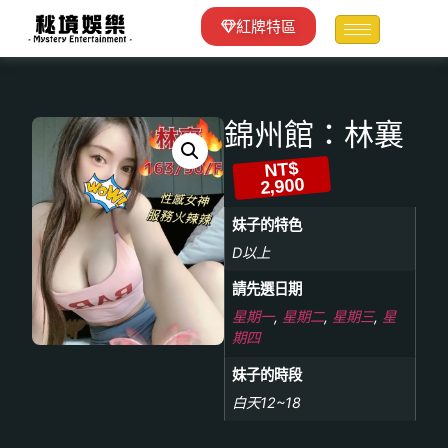
紅牌特區
錦州館：林襄
NT$
2,900
妹子的特色
D以上
請先選日期
星期一
,
星期二
,
星期三
,
星
期四
妹子的時段
白天12~18