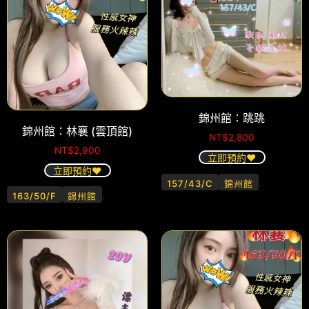
錦州館：跳跳
錦州館：林襄 (雲頂館)
NT$
2,800
NT$
2,900
立即預約❤️
立即預約❤️
.
157/43/C
錦州館
.
163/50/F
錦州館