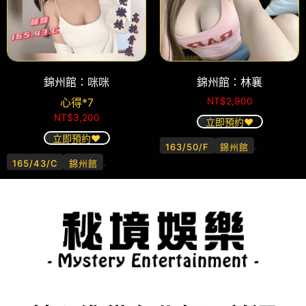
錦州館：咪咪
錦州館：林襄
心得*7
NT$
2,900
NT$
3,200
立即預約❤️
立即預約❤️
.
163/50/F
錦州館
.
165/43/C
錦州館