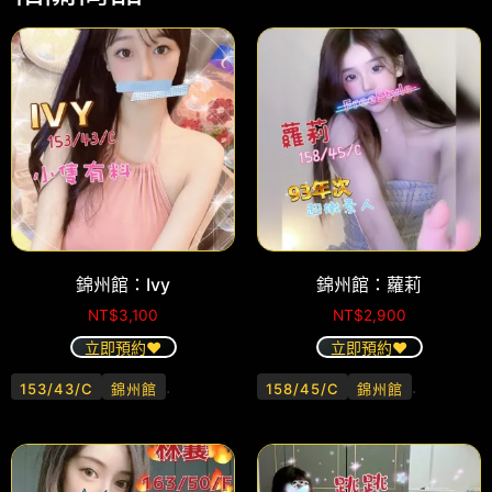
錦州館：Ivy
錦州館：蘿莉
NT$
3,100
NT$
2,900
立即預約❤️
立即預約❤️
.
.
153/43/C
錦州館
158/45/C
錦州館