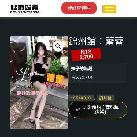
紅牌特區
錦州館：蕾蕾
NT$
2,700
妹子的時段
白天12~18
,
155/40/C
錦州館
立即預約 (請點擊
跳轉)