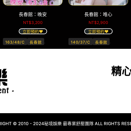
長春館：晚安
長春館：唯心
NT$
3,200
NT$
2,900
立即預約❤️
立即預約❤️
.
.
163/48/C
長春館
140/37/C
長春館
精
IGHT © 2010 - 2024秘境娛樂 最專業舒壓團隊 ALL RIGHTS RES