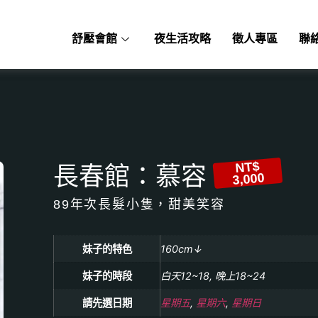
舒壓會館
夜生活攻略
徵人專區
聯
NT$
長春館：慕容
3,000
89年次長髮小隻，甜美笑容
妹子的特色
160cm↓
妹子的時段
白天12~18, 晚上18~24
請先選日期
星期五
,
星期六
,
星期日