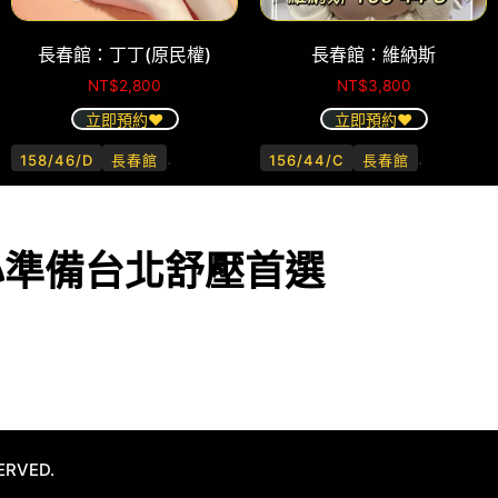
長春館：丁丁(原民權)
長春館：維納斯
NT$
2,800
NT$
3,800
立即預約❤️
立即預約❤️
.
.
158/46/D
長春館
156/44/C
長春館
心準備台北舒壓首選
ERVED.