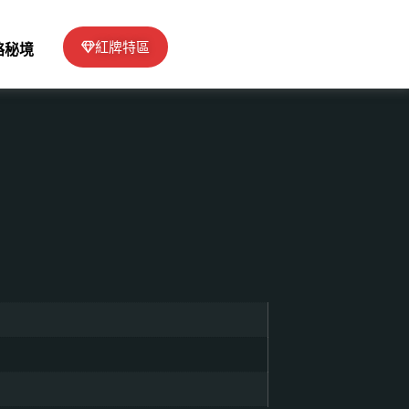
紅牌特區
絡秘境