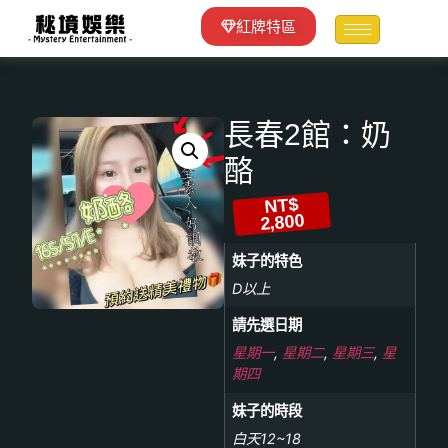
紅牌特區
長春2館：奶
酪
NT$
2,800
妹子的特色
D以上
請先選日期
星期一
,
星期二
,
星期三
,
星
期四
妹子的時段
白天12~18