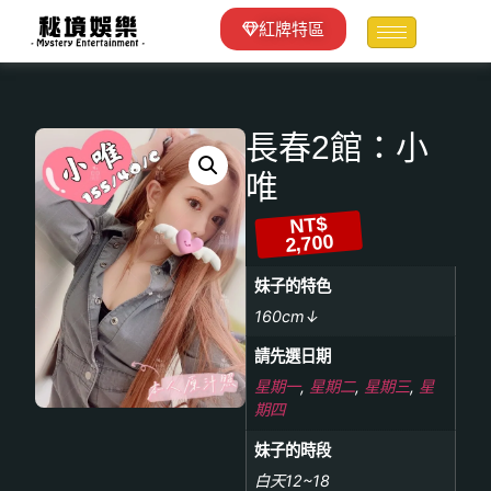
紅牌特區
長春2館：小
唯
NT$
2,700
妹子的特色
160cm↓
請先選日期
星期一
,
星期二
,
星期三
,
星
期四
妹子的時段
白天12~18