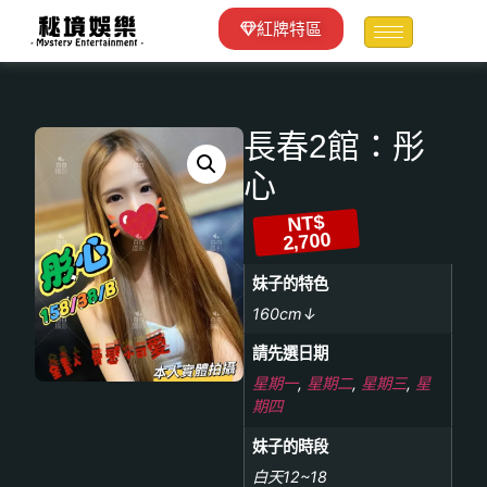
紅牌特區
長春2館：彤
心
NT$
2,700
妹子的特色
160cm↓
請先選日期
星期一
,
星期二
,
星期三
,
星
期四
妹子的時段
白天12~18