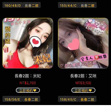
.
.
160/48/D
長春二館
155/44/C
長春二館
長春2館：米妃
長春2館：艾咪
NT$
2,700
NT$
3,100
立即預約❤️
立即預約❤️
.
.
158/56/E
長春二館
158/45/C
長春二館