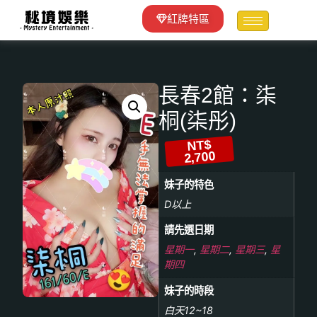
紅牌特區
長春2館：柒
桐(柒彤)
NT$
2,700
妹子的特色
D以上
請先選日期
星期一
,
星期二
,
星期三
,
星
期四
妹子的時段
白天12~18