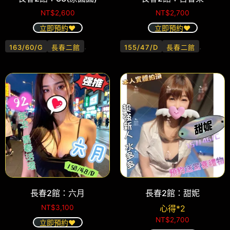
NT$
2,600
NT$
2,700
立即預約❤️
立即預約❤️
.
.
163/60/G
長春二館
155/47/D
長春二館
長春2館：六月
長春2館：甜妮
NT$
3,100
心得*2
NT$
2,700
立即預約❤️