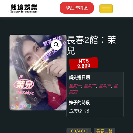
紅牌特區
長春2館：茉
兒
NT$
2,800
請先選日期
星期一
,
星期二
,
星期三
,
星
期四
妹子的時段
白天12~18
,
163/48/C
長春二館