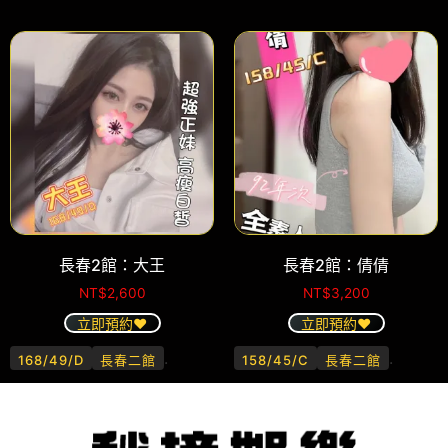
長春2館：大王
長春2館：倩倩
NT$
2,600
NT$
3,200
立即預約❤️
立即預約❤️
.
.
168/49/D
長春二館
158/45/C
長春二館