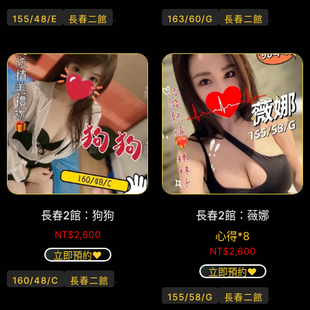
.
.
155/48/E
長春二館
163/60/G
長春二館
長春2館：狗狗
長春2館：薇娜
NT$
2,600
心得*8
NT$
2,600
立即預約❤️
立即預約❤️
.
160/48/C
長春二館
.
155/58/G
長春二館