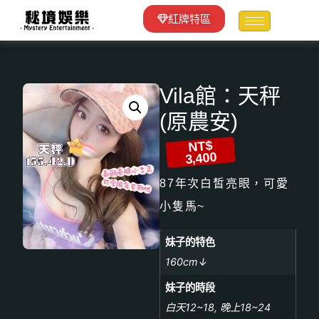
紅牌特區
Vila館：天秤
(原農安)
NT$
3,400
87年次白皙亮眼，可愛
小隻馬~
妹子的特色
160cm↓
妹子的時段
白天12~18, 晚上18~24