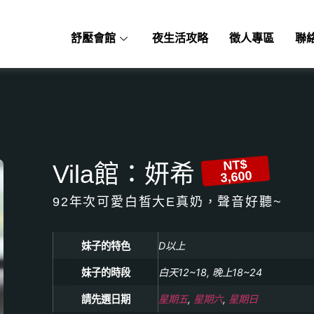
舒壓會館
夜生活攻略
徵人專區
聯
NT$
Vila館：妍希
3,600
92年次可愛白皙大E真奶，聲音好聽~
妹子的特色
D以上
妹子的時段
白天12~18, 晚上18~24
請先選日期
星期五
,
星期六
,
星期日