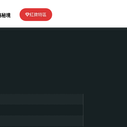
紅牌特區
絡秘境