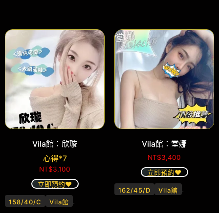
Vila館：欣璇
Vila館：堂娜
心得*7
NT$
3,400
NT$
3,100
立即預約❤️
立即預約❤️
.
162/45/D
Vila館
.
158/40/C
Vila館