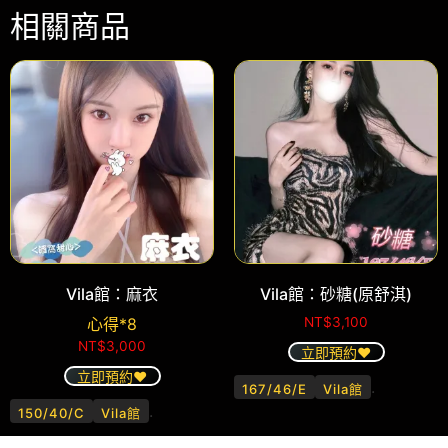
相關商品
Vila館：麻衣
Vila館：砂糖(原舒淇)
心得*8
NT$
3,100
NT$
3,000
立即預約❤️
立即預約❤️
.
167/46/E
Vila館
.
150/40/C
Vila館