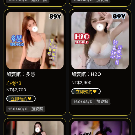
.
.
加姿館：多慧
加姿館：H2O
心得*3
NT$
2,900
NT$
2,700
立即預約❤️
立即預約❤️
.
160/48/D
加姿館
.
150/40/C
加姿館