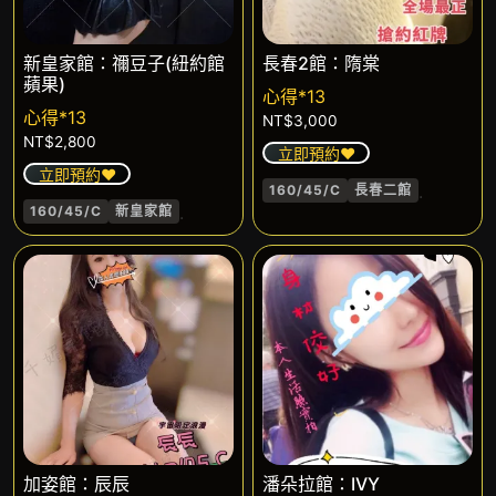
新皇家館：禰豆子(紐約館
長春2館：隋棠
蘋果)
心得*13
心得*13
NT$
3,000
NT$
2,800
立即預約❤️
立即預約❤️
.
160/45/C
長春二館
.
160/45/C
新皇家館
加姿館：辰辰
潘朵拉館：IVY