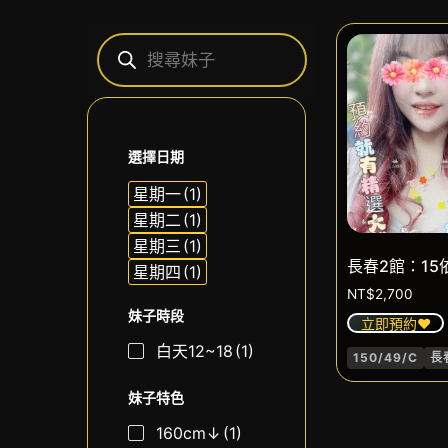
選擇日期
星期一
(1)
星期二
(1)
星期三
(1)
長春2館：15
星期四
(1)
NT$
2,700
妹子時段
立即預約❤️
白天12~18
(1)
150/49/C
長
妹子特色
160cm↓
(1)