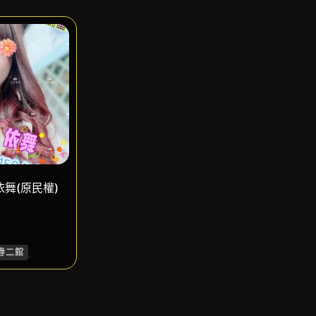
依舞(原民權)
.
春二館