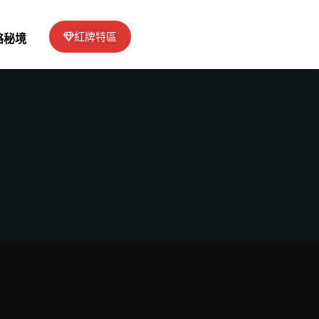
紅牌特區
絡秘境