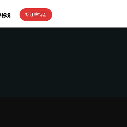
紅牌特區
絡秘境