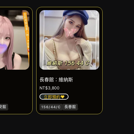
長春館：維納斯
NT$
3,800
立即預約❤️
.
.
安館
156/44/C
長春館