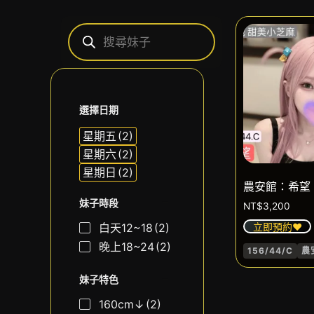
選擇日期
星期五
(2)
星期六
(2)
星期日
(2)
農安館：希望
妹子時段
NT$
3,200
白天12~18
(2)
立即預約❤️
晚上18~24
(2)
156/44/C
農
妹子特色
160cm↓
(2)