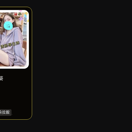
葵
.
朵拉館