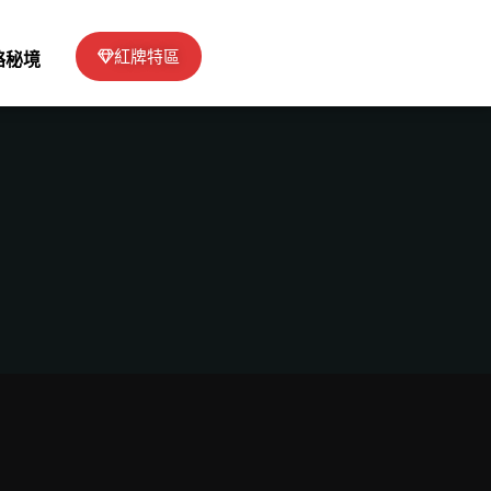
紅牌特區
絡秘境