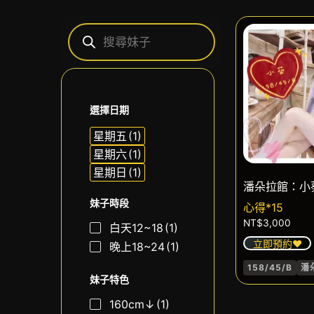
選擇日期
星期五
(1)
星期六
(1)
星期日
(1)
潘朵拉館：小
妹子時段
心得*15
NT$
3,000
白天12~18
(1)
立即預約❤️
晚上18~24
(1)
158/45/B
潘
妹子特色
160cm↓
(1)