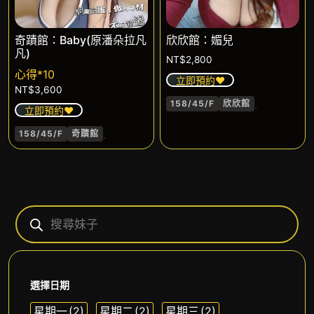
奇蹟館：Baby(原潘朵拉凡
欣欣館：媚兒
凡)
NT$
2,800
心得*10
立即預約❤️
NT$
3,600
.
158/45/F
欣欣館
立即預約❤️
.
158/45/F
奇蹟館
選擇日期
星期一
(2)
星期二
(2)
星期三
(2)