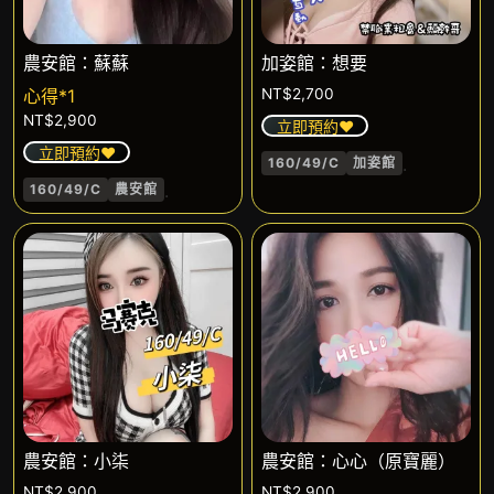
農安館：蘇蘇
加姿館：想要
心得*1
NT$
2,700
NT$
2,900
立即預約❤️
立即預約❤️
.
160/49/C
加姿館
.
160/49/C
農安館
農安館：小柒
農安館：心心（原寶麗）
NT$
2,900
NT$
2,900