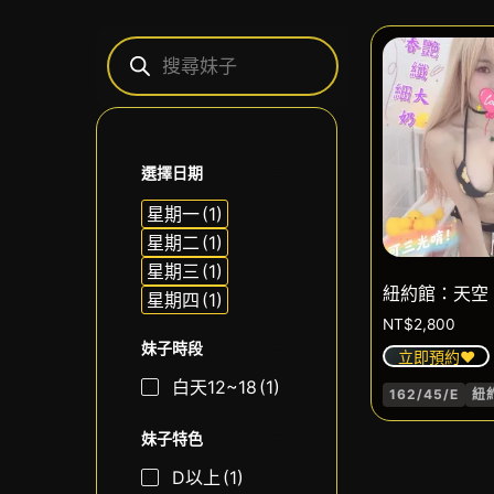
選擇日期
星期一
(1)
星期二
(1)
星期三
(1)
紐約館：天空
星期四
(1)
NT$
2,800
妹子時段
立即預約❤️
白天12~18
(1)
162/45/E
紐
妹子特色
D以上
(1)