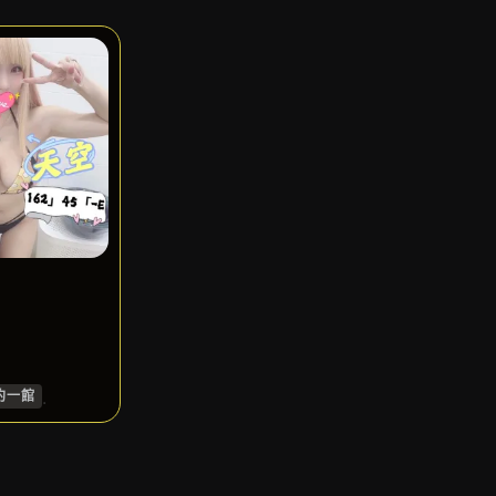
.
約一館