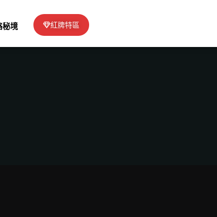
紅牌特區
絡秘境