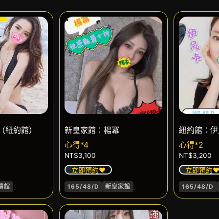
（紐約館）
新皇家館：楊冪
紐約館：伊
心得*4
心得*2
NT$
3,100
NT$
3,200
立即預約❤️
立即預約❤
.
.
蹟館
165/48/D
新皇家館
165/48/D