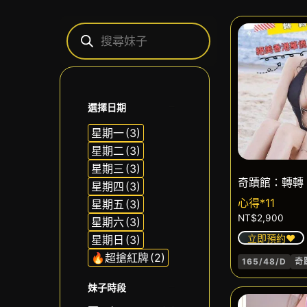
選擇日期
星期一
(3)
星期二
(3)
星期三
(3)
奇蹟館：轉轉
星期四
(3)
心得*11
星期五
(3)
NT$
2,900
星期六
(3)
立即預約❤️
星期日
(3)
🔥超搶紅牌
(2)
165/48/D
奇
妹子時段