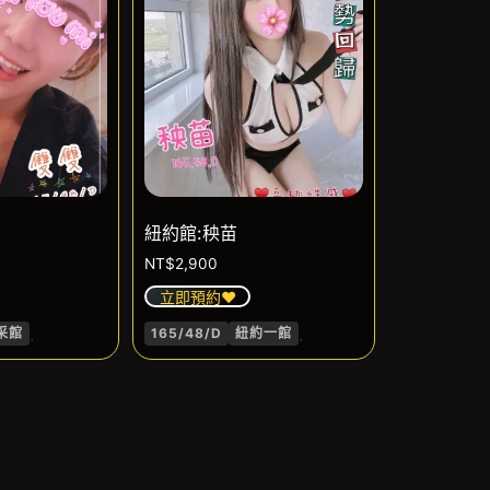
紐約館:秧苗
NT$
2,900
立即預約❤️
.
.
采館
165/48/D
紐約一館