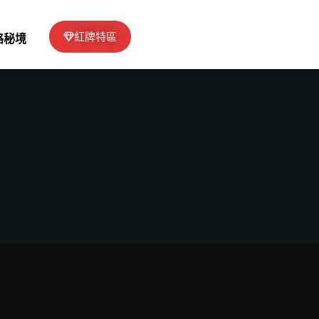
紅牌特區
絡秘境