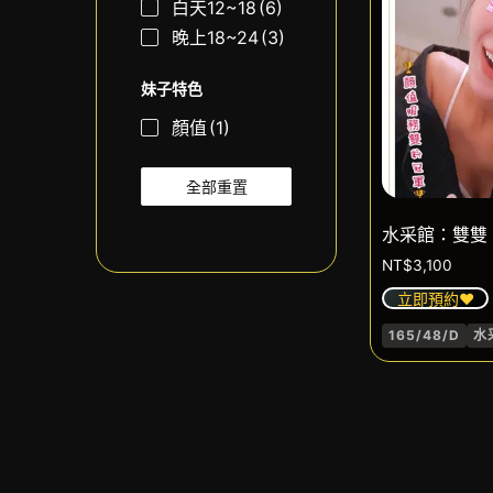
白天12~18
(6)
晚上18~24
(3)
妹子特色
顏值
(1)
全部重置
水采館：雙雙
NT$
3,100
立即預約❤️
165/48/D
水