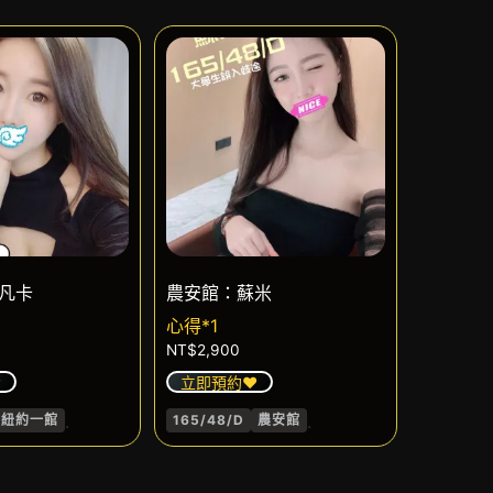
凡卡
農安館：蘇米
心得*1
NT$
2,900
️
立即預約❤️
.
.
紐約一館
165/48/D
農安館