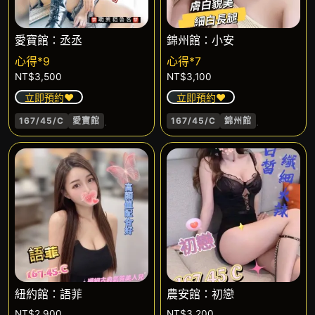
愛寶館：丞丞
錦州館：小安
心得*9
心得*7
NT$
3,500
NT$
3,100
立即預約❤️
立即預約❤️
.
.
167/45/C
愛寶館
167/45/C
錦州館
紐約館：語菲
農安館：初戀
NT$
2,900
NT$
3,200