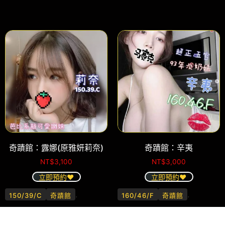
奇蹟館：露娜(原雅妍莉奈)
奇蹟館：辛夷
NT$
3,100
NT$
3,000
立即預約❤️
立即預約❤️
.
.
150/39/C
奇蹟館
160/46/F
奇蹟館