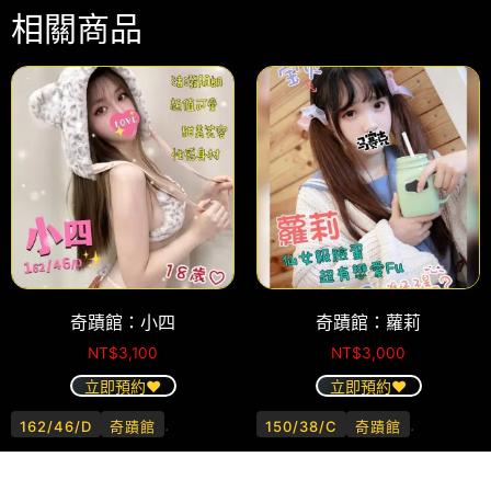
相關商品
奇蹟館：小四
奇蹟館：蘿莉
NT$
3,100
NT$
3,000
立即預約❤️
立即預約❤️
.
.
162/46/D
奇蹟館
150/38/C
奇蹟館