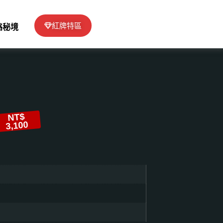
紅牌特區
絡秘境
NT$
3,100
！