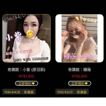
奇蹟館：小紫 (原羽辰)
奇蹟館：糖薇
NT$
2,800
NT$
2,800
立即預約❤️
立即預約❤️
.
.
156/44/D
奇蹟館
155/42/C
奇蹟館