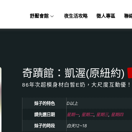
舒壓會館
夜生活攻略
徵人專區
聯
奇蹟館：凱渥(原紐約)
86年次超模身材白皙E奶，大尺度互動優
妹子的特色
D以上
請先選日期
星期一
,
星期二
,
星期三
,
星期四
妹子的時段
白天12~18