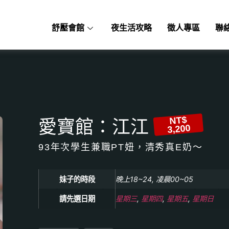
舒壓會館
夜生活攻略
徵人專區
聯
NT$
愛寶館：江江
3,200
93年次學生兼職PT妞，清秀真E奶～
妹子的時段
晚上18~24, 凌晨00~05
請先選日期
星期三
,
星期四
,
星期五
,
星期日