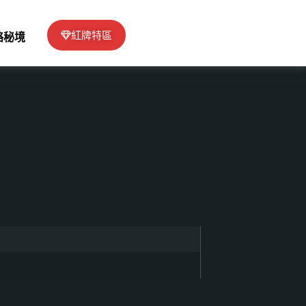
紅牌特區
絡秘境