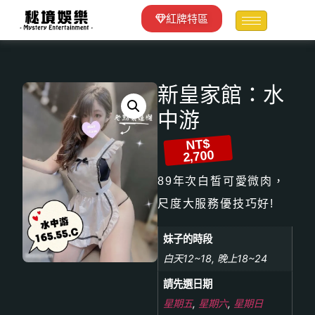
紅牌特區
新皇家館：水
中游
NT$
2,700
89年次白皙可愛微肉，
尺度大服務優技巧好!
妹子的時段
白天12~18, 晚上18~24
請先選日期
星期五
,
星期六
,
星期日