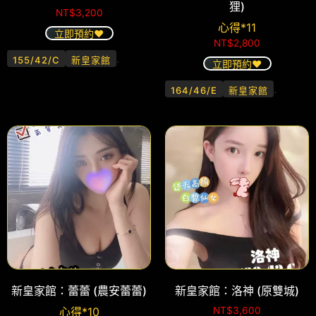
狸)
NT$
3,200
心得*11
立即預約❤️
NT$
2,800
.
155/42/C
新皇家館
立即預約❤️
.
164/46/E
新皇家館
新皇家館：蕾蕾 (農安蕾蕾)
新皇家館：洛神 (原雙城)
心得*10
NT$
3,600