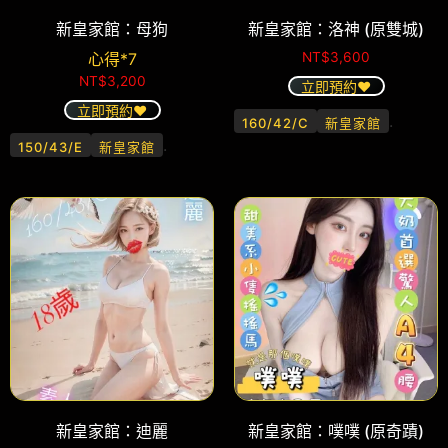
新皇家館：母狗
新皇家館：洛神 (原雙城)
心得*7
NT$
3,600
NT$
3,200
立即預約❤️
立即預約❤️
.
160/42/C
新皇家館
.
150/43/E
新皇家館
新皇家館：迪麗
新皇家館：噗噗 (原奇蹟)