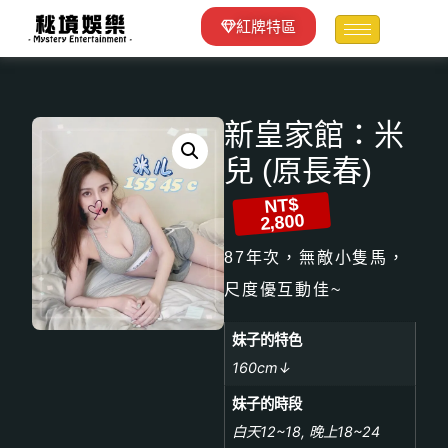
紅牌特區
新皇家館：米
兒 (原長春)
NT$
2,800
87年次，無敵小隻馬，
尺度優互動佳~
妹子的特色
160cm↓
妹子的時段
白天12~18, 晚上18~24