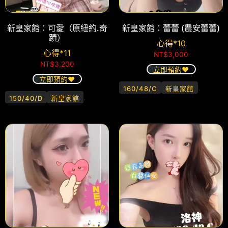
新皇家館：可愛（原紐約.奇
新皇家館：蕾蕾 (農安蕾蕾)
蹟）
心得*10
心得*11
NT$
3,000
NT$
3,200
立即預約❤️
立即預約❤️
.
160/48/C
新皇家館
.
150/40/D
新皇家館