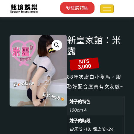
紅牌特區
新皇家館：米
露
NT$
3,000
88年次膚白小隻馬，服
務好配合度高有女友感~
妹子的特色
160cm↓
妹子的時段
白天12~18, 晚上18~24