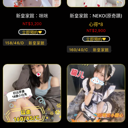
新皇家館：咪咪
新皇家館：NEKO(原奇蹟)
NT$
3,200
心得*8
NT$
2,900
立即預約❤️
立即預約❤️
.
158/46/D
新皇家館
.
160/40/C
新皇家館