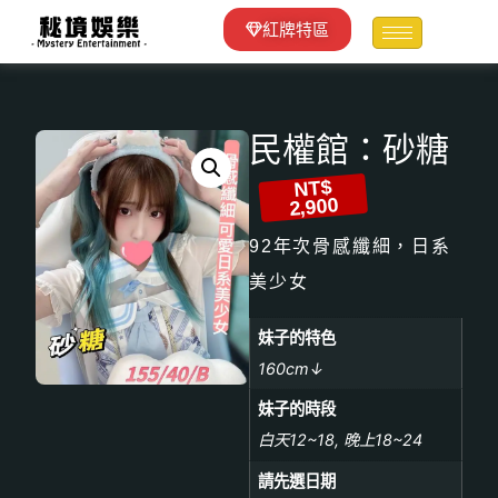
紅牌特區
民權館：砂糖
NT$
2,900
92年次骨感纖細，日系
美少女
妹子的特色
160cm↓
妹子的時段
白天12~18, 晚上18~24
請先選日期