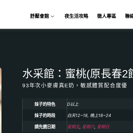
舒壓會館
夜生活攻略
徵人專區
聯
水采館：蜜桃(原長春2館
93年次小麥膚真E奶，敏感體質配合度優
妹子的特色
D以上
妹子的時段
白天12~18, 晚上18~24
請先選日期
星期五
,
星期六
,
星期日