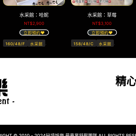
水采館：哈妮
水采館：草莓
NT$
2,900
NT$
3,100
立即預約❤️
立即預約❤️
.
.
160/48/F
水采館
158/48/C
水采館
精
IGHT © 2010 - 2024秘境娛樂 最專業舒壓團隊 ALL RIGHTS RES