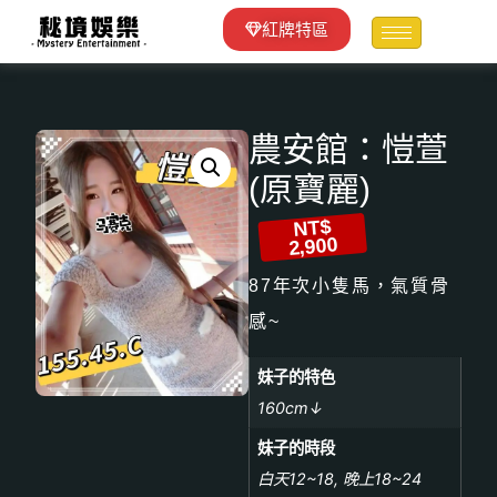
紅牌特區
農安館：愷萱
(原寶麗)
NT$
2,900
87年次小隻馬，氣質骨
感~
妹子的特色
160cm↓
妹子的時段
白天12~18, 晚上18~24