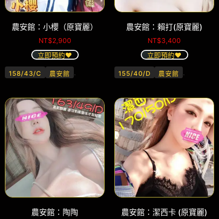
農安館：小櫻（原寶麗）
農安館：賴打(原寶麗)
NT$
2,900
NT$
3,400
立即預約❤️
立即預約❤️
.
.
158/43/C
農安館
155/40/D
農安館
農安館：陶陶
農安館：潔西卡 (原寶麗)