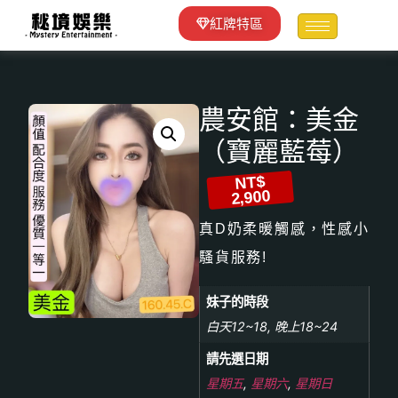
紅牌特區
農安館：美金
（寶麗藍莓）
NT$
2,900
真D奶柔暖觸感，性感小
騷貨服務!
妹子的時段
白天12~18, 晚上18~24
請先選日期
星期五
,
星期六
,
星期日