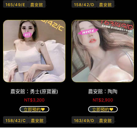
.
.
165/49/E
農安館
158/42/D
農安館
農安館：勇士(原寶麗)
農安館：陶陶
NT$
3,200
NT$
2,900
立即預約❤️
立即預約❤️
.
.
158/42/C
農安館
163/49/D
農安館