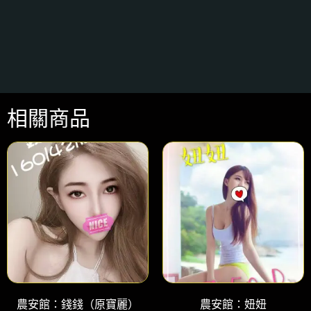
相關商品
農安館：錢錢（原寶麗）
農安館：妞妞