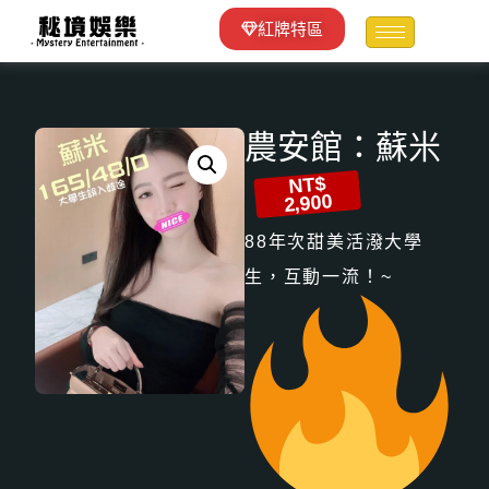
紅牌特區
農安館：蘇米
NT$
2,900
88年次甜美活潑大學
生，互動一流！~