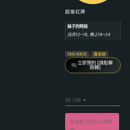
超搶紅牌
妹子的時段
白天12~18, 晚上18~24
,
165/48/D
農安館
立即預約 (請點擊
跳轉)
訂閱