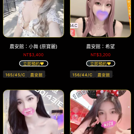
農安館：小舞 (原寶麗)
農安館：希望
NT$
3,400
NT$
3,200
立即預約❤️
立即預約❤️
.
.
165/45/C
農安館
156/44/C
農安館