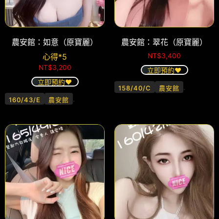
農安館：如意（原寶麗）
農安館：翠花（原寶麗）
心得*5
NT$
3,400
NT$
3,200
立即預約❤️
立即預約❤️
.
158/40/C
農安館
.
160/43/E
農安館