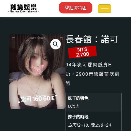
紅牌特區
長春館：諾可
NT$
2,700
94年次可愛肉感真E
奶，2900音樂體育吃到
飽
妹子的特色
D以上
妹子的時段
白天12~18, 晚上18~24