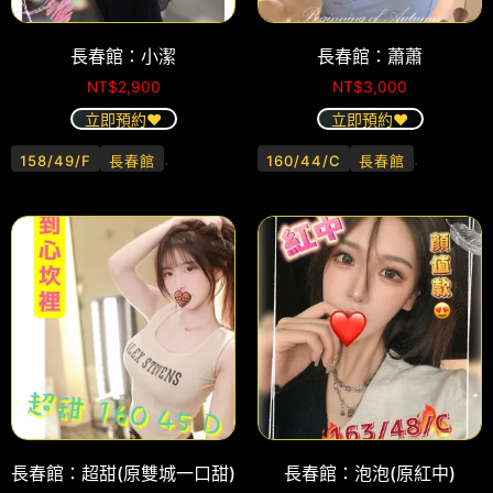
長春館：小潔
長春館：蕭蕭
NT$
2,900
NT$
3,000
立即預約❤️
立即預約❤️
.
.
158/49/F
長春館
160/44/C
長春館
長春館：超甜(原雙城一口甜)
長春館：泡泡(原紅中)