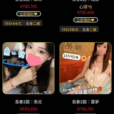
NT$
2,700
心得*8
NT$
2,600
立即預約❤️
立即預約❤️
.
155/44/C
長春二館
.
155/58/G
長春二館
長春2館：魚兒
長春2館：蕾夢
NT$
3,000
NT$
2,700