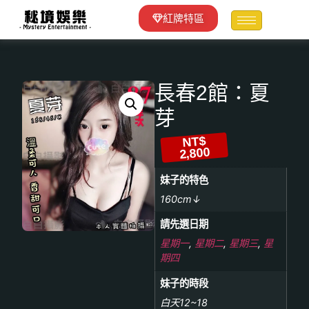
紅牌特區
長春2館：夏
芽
NT$
2,800
妹子的特色
160cm↓
請先選日期
星期一
,
星期二
,
星期三
,
星
期四
妹子的時段
白天12~18