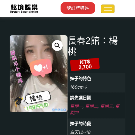
紅牌特區
長春2館：楊
桃
NT$
2,700
妹子的特色
160cm↓
請先選日期
星期一
,
星期二
,
星期三
,
星
期四
妹子的時段
白天12~18