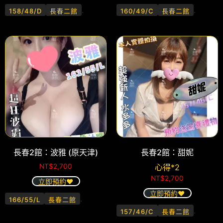
.
.
158/48/D
長春二館
160/49/C
長春二館
長春2館：波雅 (原天津)
長春2館：甜妮
NT$
2,700
心得*2
NT$
2,700
立即預約❤️
立即預約❤️
.
166/55/L
長春二館
.
157/46/C
長春二館