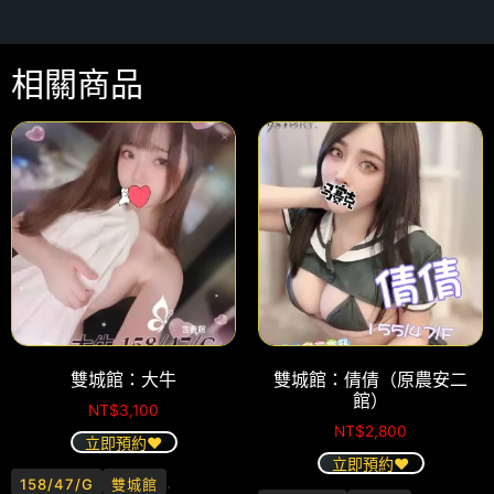
相關商品
雙城館：大牛
雙城館：倩倩（原農安二
館）
NT$
3,100
NT$
2,800
立即預約❤️
立即預約❤️
.
158/47/G
雙城館