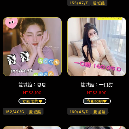
.
155/47/F
雙城館
雙城館：夏夏
雙城館：一口甜
NT$
3,100
NT$
3,600
立即預約❤️
立即預約❤️
.
.
152/40/C
雙城館
160/45/D
雙城館