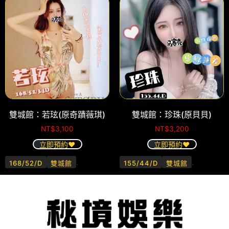
雙城館：若玹(原奇蹟薇琪)
雙城館：珍珠(原貝貝)
NT$
3,100
NT$
3,200
立即預約❤️
立即預約❤️
.
.
168/52/D
雙城館
155/44/D
雙城館