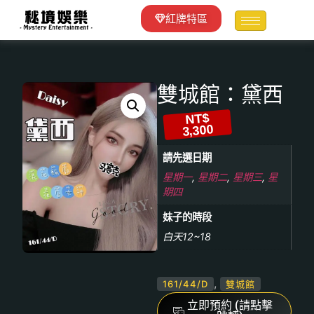
紅牌特區
雙城館：黛西
NT$
3,300
請先選日期
星期一
,
星期二
,
星期三
,
星
期四
妹子的時段
白天12~18
,
161/44/D
雙城館
立即預約 (請點擊