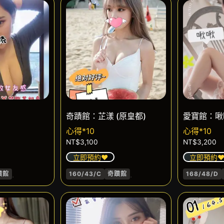
奇蹟館：芷漾 (原皇都)
愛寶館：啾
心得*10
心得*10
NT$
3,100
NT$
3,200
立即預約❤️
立即預約❤
.
.
蹟館
160/43/C
奇蹟館
168/48/D