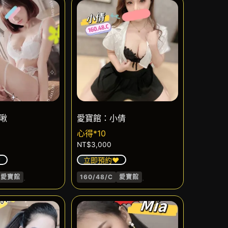
啾
愛寶館：小倩
心得*10
NT$
3,000
️
立即預約❤️
.
.
愛寶館
160/48/C
愛寶館