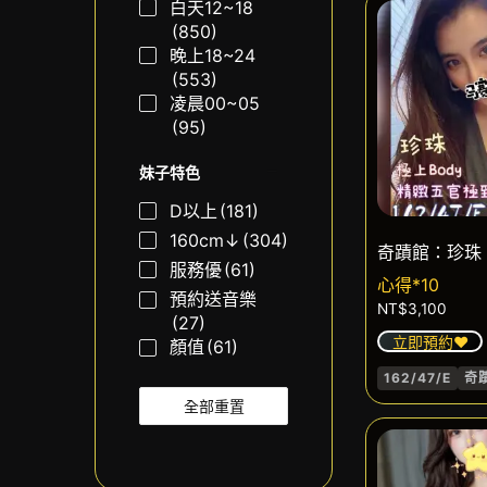
白天12~18
(850)
晚上18~24
(553)
凌晨00~05
(95)
妹子特色
D以上
(181)
160cm↓
(304)
奇蹟館：珍珠
服務優
(61)
心得*10
預約送音樂
NT$
3,100
(27)
立即預約❤️
顏值
(61)
162/47/E
奇
全部重置