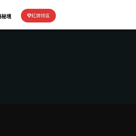
紅牌特區
絡秘境