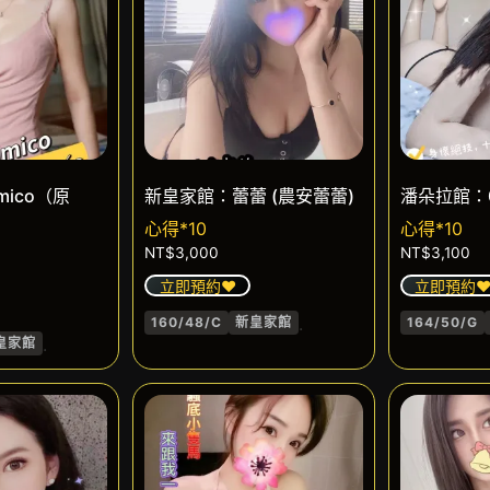
mico（原
新皇家館：蕾蕾 (農安蕾蕾)
潘朵拉館：
心得*10
心得*10
NT$
3,000
NT$
3,100
立即預約❤️
立即預約❤
.
160/48/C
新皇家館
164/50/G
.
皇家館