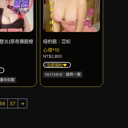
楚炎(原奇蹟館橙
紐約館：亞妃
心得*10
NT$
2,800
立即預約❤️
️
.
167/58/E
紐約一館
.
潘朵拉館
56
57
→