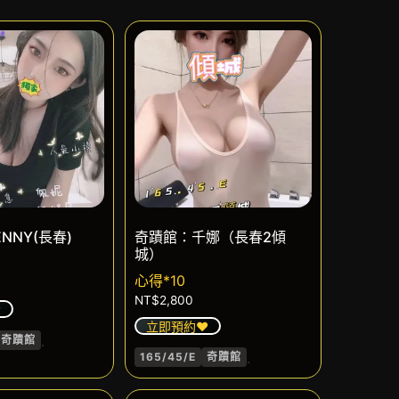
NNY(長春)
奇蹟館：千娜（長春2傾
城）
心得*10
NT$
2,800
️
立即預約❤️
.
奇蹟館
.
165/45/E
奇蹟館