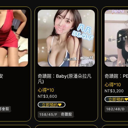
安
奇蹟館：Baby(原潘朵拉凡
奇蹟館：PE
凡)
心得*10
心得*10
NT$
3,200
NT$
3,600
立即預約❤
立即預約❤️
.
都會館
162/48/D
.
158/45/F
奇蹟館