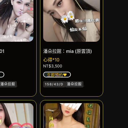
01
潘朵拉館：mia (原雲頂)
心得*10
NT$
3,500
️
立即預約❤️
.
.
潘朵拉館
158/43/D
潘朵拉館