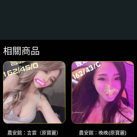
相關商品
農安館：言霏（原寶麗）
農安館：晚晚(原寶麗)