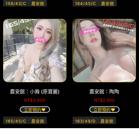
.
.
158/43/C
農安館
164/45/C
農安館
農安館：小舞 (原寶麗)
農安館：陶陶
NT$
3,400
NT$
2,900
立即預約❤️
立即預約❤️
.
.
165/45/C
農安館
163/49/D
農安館