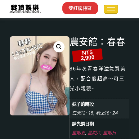
紅牌特區
農安館：春春
NT$
2,900
86年次青春洋溢氣質美
人，配合度超高～可三
光小親親~
妹子的時段
白天12~18, 晚上18~24
請先選日期
星期五
,
星期六
,
星期日