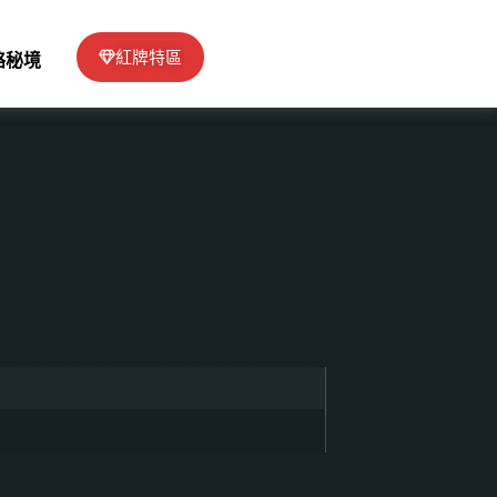
紅牌特區
絡秘境