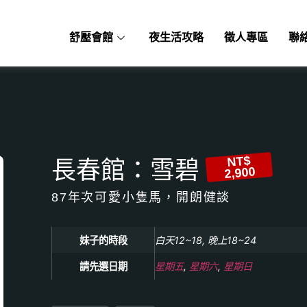
舒壓會館
夜生活攻略
徵人專區
聯
NT$
長春館：雪碧
2,900
87年次可愛小隻馬，開朗健談
妹子的時段
白天12~18, 晚上18~24
請先選日期
星期五
,
星期六
,
星期日