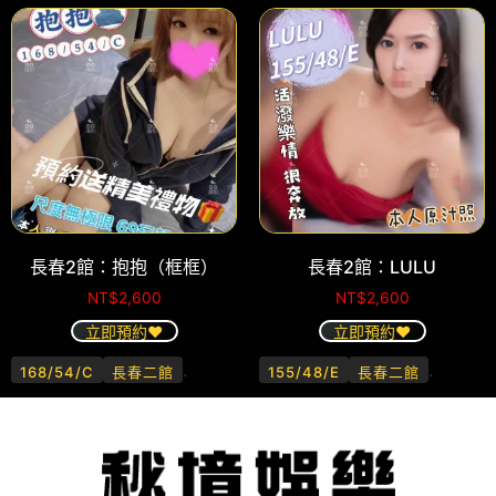
長春2館：抱抱（框框）
長春2館：LULU
NT$
2,600
NT$
2,600
立即預約❤️
立即預約❤️
.
.
168/54/C
長春二館
155/48/E
長春二館