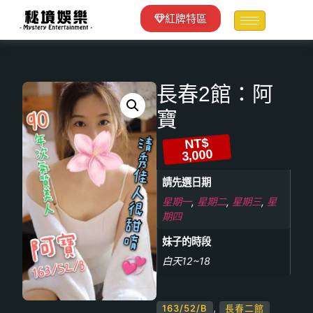
紅牌特區
長春2館：阿
寶
NT$
3,000
請先選日期
星期一
,
星期二
,
星期三
,
星
期四
妹子的時段
白天12~18
,
163/52/B
長春二館