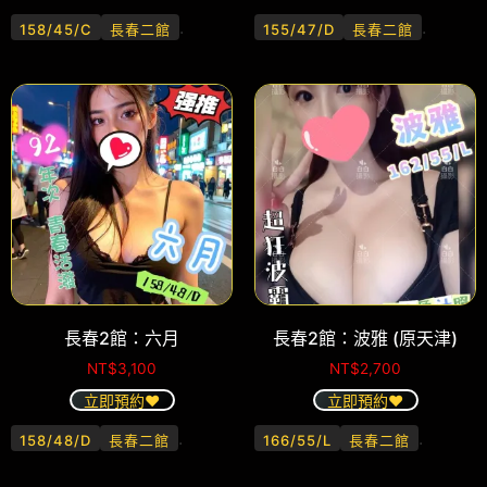
.
.
158/45/C
長春二館
155/47/D
長春二館
長春2館：六月
長春2館：波雅 (原天津)
NT$
3,100
NT$
2,700
立即預約❤️
立即預約❤️
.
.
158/48/D
長春二館
166/55/L
長春二館